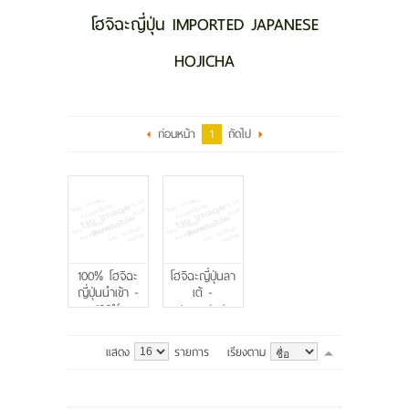
แบรนด์
โฮจิฉะญี่ปุ่น IMPORTED JAPANESE
สนใจแฟรนไชส์
HOJICHA
ขั้นตอนการสั่งซื้อ
ระบบแจ้งการชำระเงิน
ก่อนหน้า
1
ถัดไป
ติดต่อเรา
บทความ
100% โฮจิฉะ
โฮจิฉะญี่ปุ่นลา
ญี่ปุ่นนำเข้า -
เต้ -
100%
Imported
Imported
Japanese
Japanese
Hojicha Latte
แสดง
รายการ
เรียงตาม
Hojicha