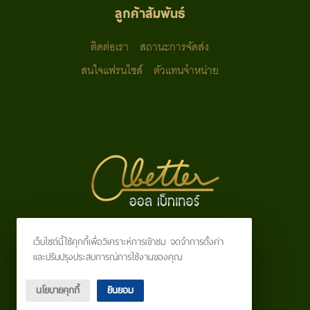
ลูกค้าสัมพันธ์
ติดต่อเรา
สถานะการจัดส่ง
สนใจแฟรนไซส์
ตัวแทนจำหน่าย
©
2026
ALLBETTER.CO.TH All Rights Reserved.
All Better Co., Ltd.
เว็บไซต์นี้ใช้คุกกี้เพื่อวิเคราะห์การเข้าชม จดจำการตั้งค่า
Tel: 094 895 6624
และปรับปรุงประสบการณ์การใช้งานของคุณ
Line ID: @allbetter
Email: orapin@allbetter.co.th
นโยบายคุกกี้
ยินยอม
FB: All Better Co., Ltd.