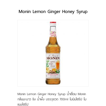
แบรนด์
Monin Lemon Ginger Honey Syrup
สนใจแฟรนไชส์
ขั้นตอนการสั่งซื้อ
ระบบแจ้งการชำระเงิน
ติดต่อเรา
บทความ
Monin Lemon Ginger Honey Syrup น้ำเชื่อม Monin
กลิ่นมะนาว ขิง น้ำผึ้ง บรรจุขวด 700ml โมนินไซรัป โม
แนงไซรัป